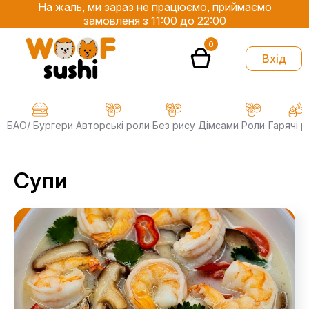
На жаль, ми зараз не працюємо, приймаємо
замовленя з 11:00 до 22:00
0
Вхід
БАО/ Бургери
Авторські роли
Без рису
Дімсами
Роли
Гарячі р
Супи