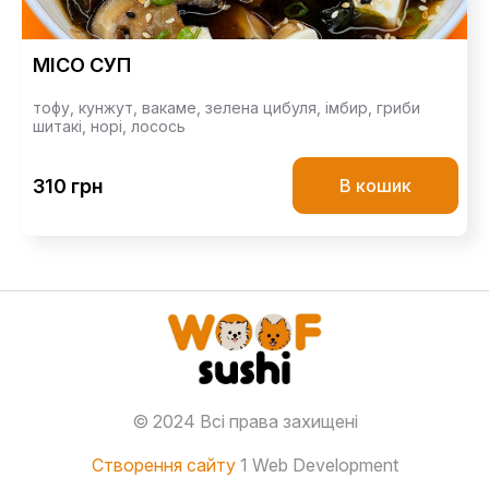
МІСО СУП
тофу,
кунжут,
вакаме,
зелена цибуля,
імбир,
гриби
шитакі,
норі,
лосось
310 грн
В кошик
© 2024 Всі права захищені
Створення сайту
1 Web Development