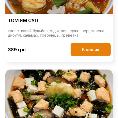
ТОМ ЯМ СУП
креветковий бульйон,
мідія,
рис,
ерінгі,
чері,
зелена
цибуля,
кальмар,
гребінець,
Креветка
389 грн
В кошик