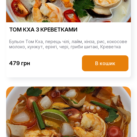
ТОМ КХА З КРЕВЕТКАМИ
Бульон Том Кха,
перець чілі,
лайм,
кінза,
рис,
кокосове
молоко,
кунжут,
ерінгі,
чері,
гриби шитакі,
Креветка
479 грн
В кошик