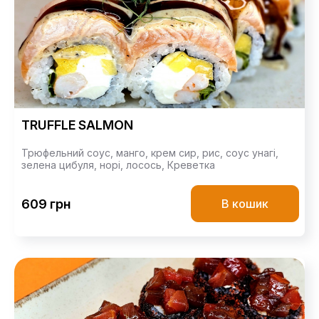
TRUFFLE SALMON
Трюфельний соус,
манго,
крем сир,
рис,
соус унагі,
зелена цибуля,
норі,
лосось,
Креветка
609 грн
В кошик