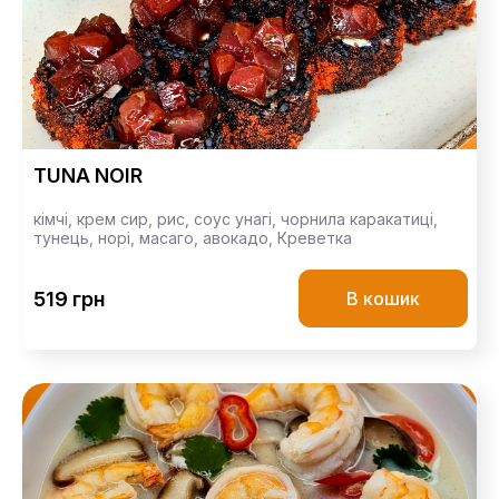
TUNA NOIR
кімчі,
крем сир,
рис,
соус унагі,
чорнила каракатиці,
тунець,
норі,
масаго,
авокадо,
Креветка
519 грн
В кошик