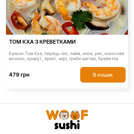
ТОМ КХА З КРЕВЕТКАМИ
Бульон Том Кха,
перець чілі,
лайм,
кінза,
рис,
кокосове
молоко,
кунжут,
ерінгі,
чері,
гриби шитакі,
Креветка
479 грн
В кошик