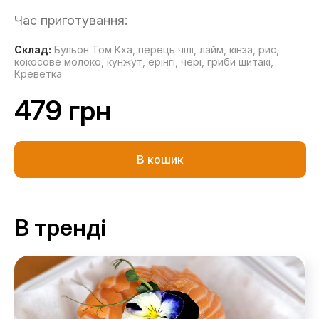
Час приготування:
Склад:
Бульон Том Кха,
перець чілі,
лайм,
кінза,
рис,
кокосове молоко,
кунжут,
ерінгі,
чері,
гриби шитакі,
Креветка
479 грн
В кошик
В тренді