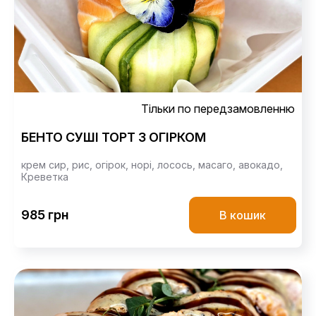
Тільки по передзамовленню
БЕНТО СУШІ ТОРТ З ОГІРКОМ
крем сир,
рис,
огірок,
норі,
лосось,
масаго,
авокадо,
Креветка
985 грн
В кошик