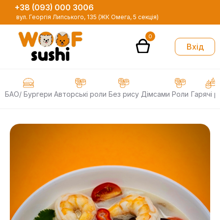
+38 (093) 000 3006
вул. Георгія Липського, 135 (ЖК Омега, 5 секція)
0
Вхід
БАО/ Бургери
Авторські роли
Без рису
Дімсами
Роли
Гарячі р