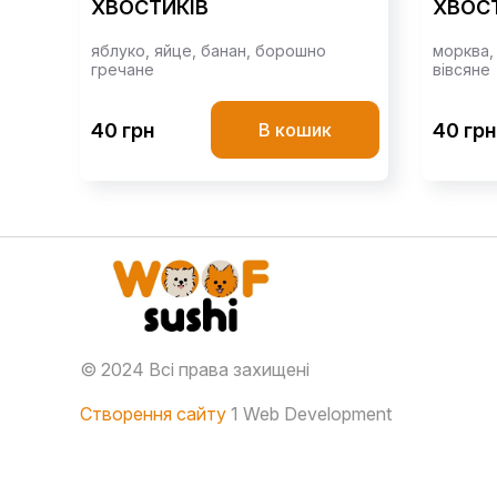
ХВОСТИКІВ
ХВОС
яблуко,
яйце,
банан,
борошно
морква
гречане
вівсяне
40 грн
40 грн
В кошик
© 2024 Всі права захищені
Створення сайту
1 Web Development