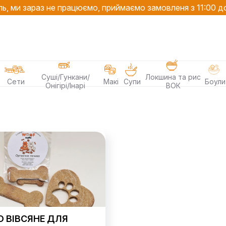
ь, ми зараз не працюємо, приймаємо замовленя з 11:00 д
Суші/Гункани/
Локшина та рис
Сети
Макі
Супи
Боули
Онігірі/Інарі
ВОК
О ВІВСЯНЕ ДЛЯ