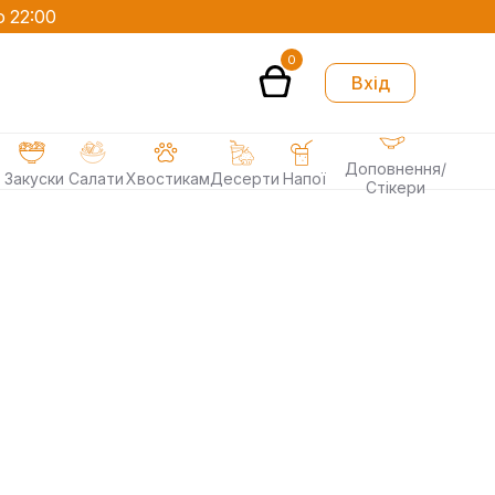
о 22:00
0
Вхід
Доповнення/
Закуски
Салати
Хвостикам
Десерти
Напої
Стікери