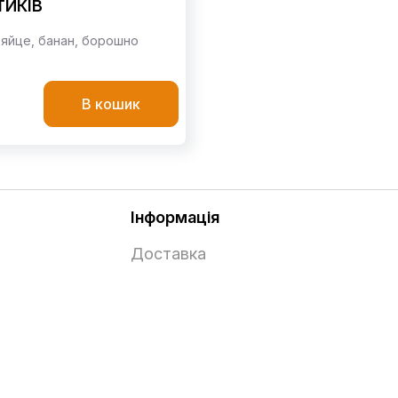
ТИКІВ
,
яйце,
банан,
борошно
В кошик
Інформація
Доставка