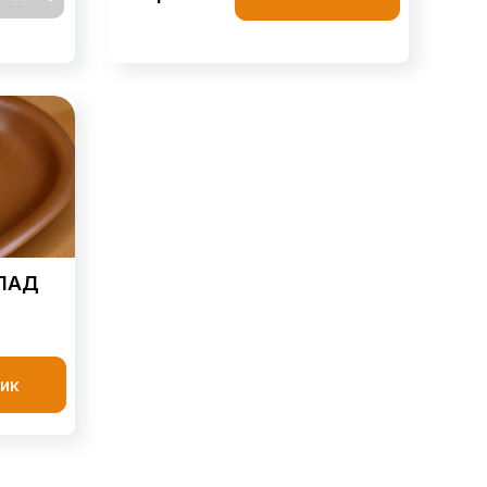
ЛАД
ик