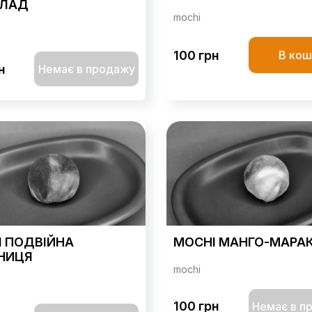
ЛАД
mochi
100 грн
В кош
н
Немає в продажу
I ПОДВІЙНА
MOCHI МАНГО-МАРА
НИЦЯ
mochi
100 грн
Немає в п