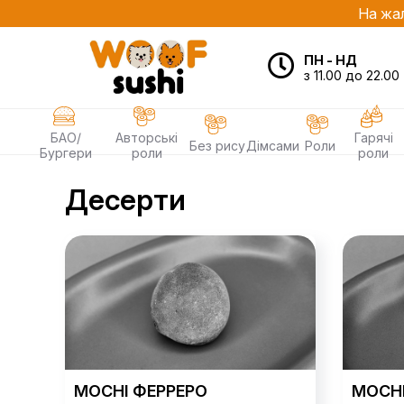
На жал
ПН - НД
з 11.00 до 22.00
БАО/
Авторські
Гарячі
Без рису
Дімсами
Роли
Бургери
роли
роли
Десерти
MOCHI ФЕРРЕРО
MOCHI