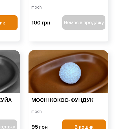
mochi
100 грн
Немає в продажу
ик
КУЙА
MOCHI КОКОС-ФУНДУК
mochi
родажу
95 грн
В кошик