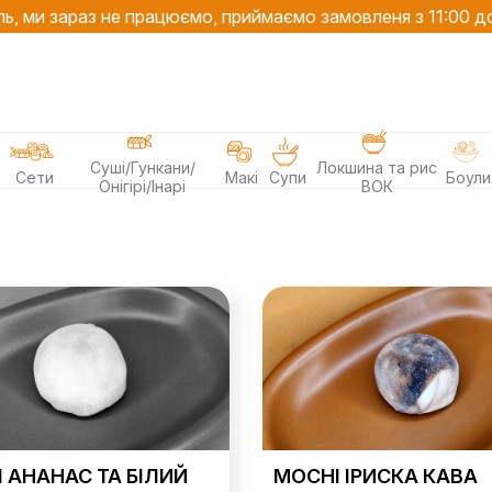
ь, ми зараз не працюємо, приймаємо замовленя з 11:00 д
Суші/Гункани/
Локшина та рис
Сети
Макі
Супи
Боули
Онігірі/Інарі
ВОК
 АНАНАС ТА БІЛИЙ
MOCHI ІРИСКА КАВА