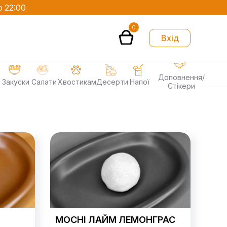
о 22:00
0
Вхід
Доповнення/
Закуски
Салати
Хвостикам
Десерти
Напої
Стікери
MOCHI ЛАЙМ ЛЕМОНГРАС