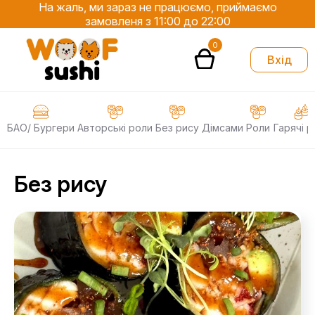
На жаль, ми зараз не працюємо, приймаємо
замовленя з 11:00 до 22:00
0
Вхід
БАО/ Бургери
Авторські роли
Без рису
Дімсами
Роли
Гарячі р
Без рису