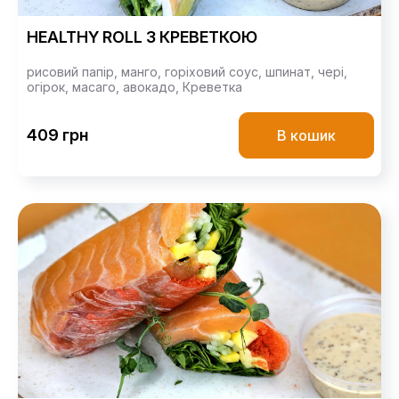
HEALTHY ROLL З КРЕВЕТКОЮ
рисовий папір,
манго,
горіховий соус,
шпинат,
чері,
огірок,
масаго,
авокадо,
Креветка
409 грн
В кошик