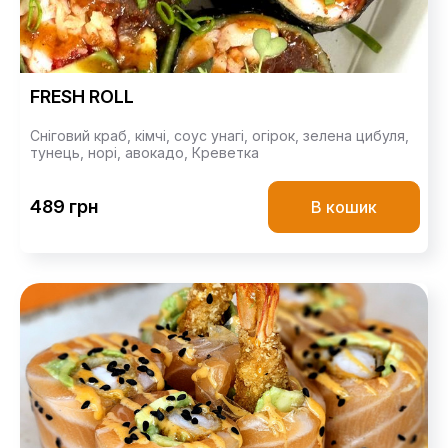
FRESH ROLL
Сніговий краб,
кімчі,
соус унагі,
огірок,
зелена цибуля,
тунець,
норі,
авокадо,
Креветка
489 грн
В кошик