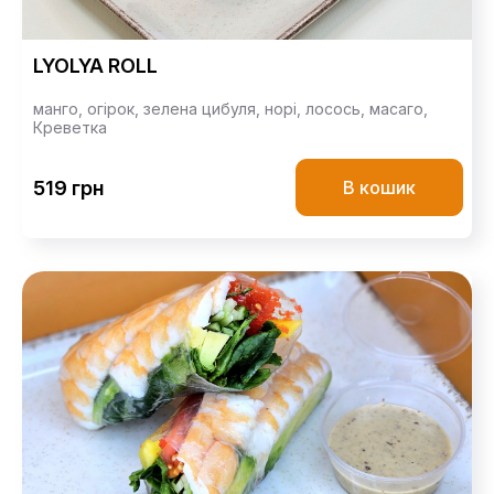
LYOLYA ROLL
манго,
огірок,
зелена цибуля,
норі,
лосось,
масаго,
Креветка
519 грн
В кошик