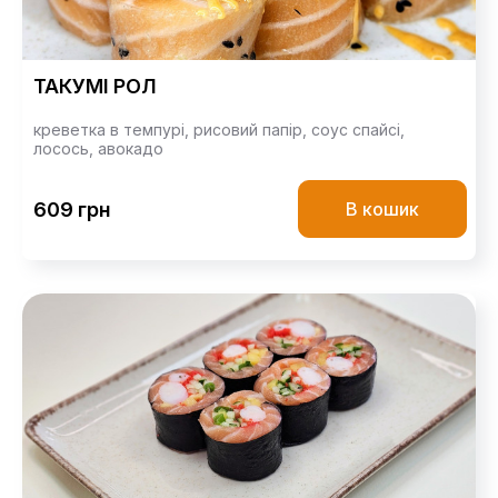
ТАКУМІ РОЛ
креветка в темпурі,
рисовий папір,
соус спайсі,
лосось,
авокадо
609 грн
В кошик