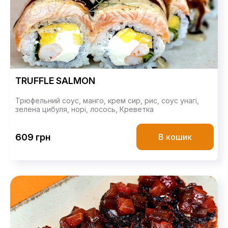
TRUFFLE SALMON
Трюфельний соус,
манго,
крем сир,
рис,
соус унагі,
зелена цибуля,
норі,
лосось,
Креветка
609 грн
В кошик