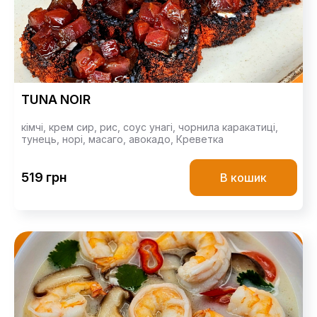
TUNA NOIR
кімчі,
крем сир,
рис,
соус унагі,
чорнила каракатиці,
тунець,
норі,
масаго,
авокадо,
Креветка
519 грн
В кошик