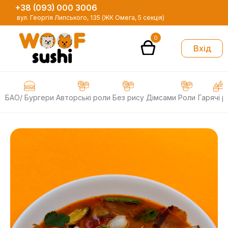
+38 (093) 000 3006
вул. Георгія Липського, 135 (ЖК Омега, 5 секція)
0
Вхід
БАО/ Бургери
Авторські роли
Без рису
Дімсами
Роли
Гарячі р