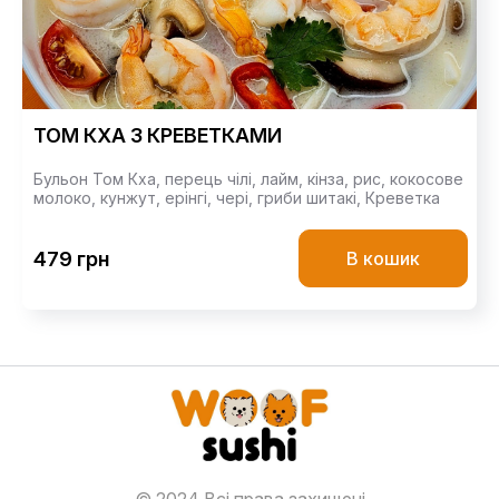
ТОМ КХА З КРЕВЕТКАМИ
Бульон Том Кха,
перець чілі,
лайм,
кінза,
рис,
кокосове
молоко,
кунжут,
ерінгі,
чері,
гриби шитакі,
Креветка
479 грн
В кошик