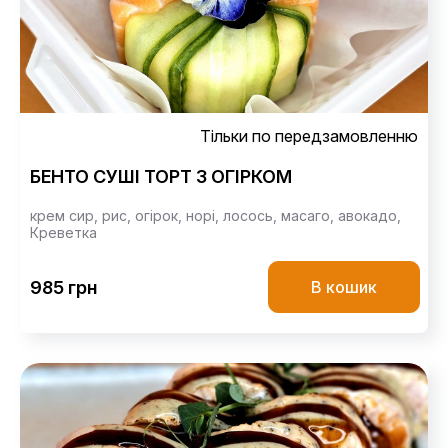
Тільки по передзамовленню
БЕНТО СУШІ ТОРТ З ОГІРКОМ
крем сир,
рис,
огірок,
норі,
лосось,
масаго,
авокадо,
Креветка
985 грн
В кошик