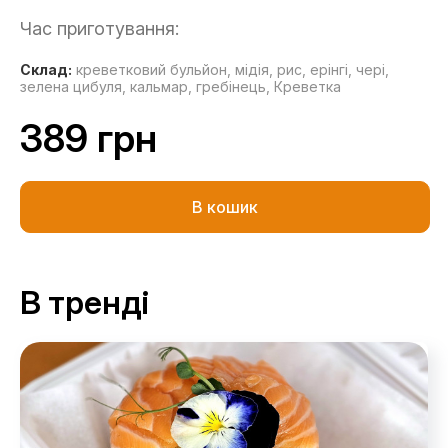
Час приготування:
Склад:
креветковий бульйон,
мідія,
рис,
ерінгі,
чері,
зелена цибуля,
кальмар,
гребінець,
Креветка
389 грн
В кошик
В тренді