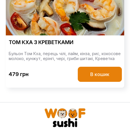
ТОМ КХА З КРЕВЕТКАМИ
Бульон Том Кха,
перець чілі,
лайм,
кінза,
рис,
кокосове
молоко,
кунжут,
ерінгі,
чері,
гриби шитакі,
Креветка
479 грн
В кошик