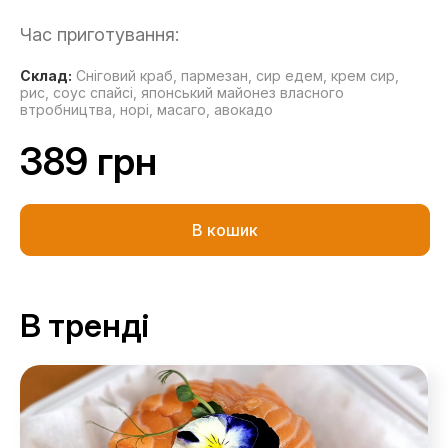
Час приготування:
Склад:
Сніговий краб,
пармезан,
сир едем,
крем сир,
рис,
соус спайсі,
японський майонез власного
втробництва,
норі,
масаго,
авокадо
389 грн
В кошик
В тренді