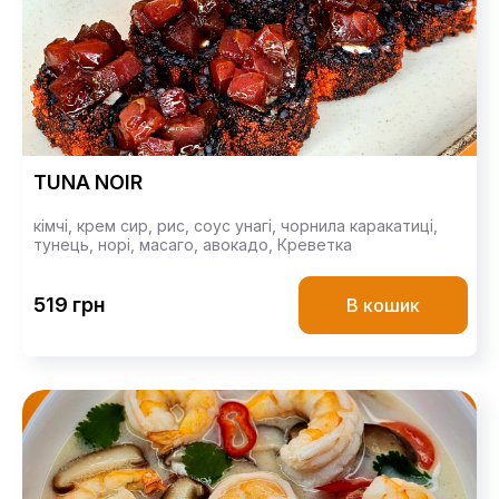
TUNA NOIR
кімчі,
крем сир,
рис,
соус унагі,
чорнила каракатиці,
тунець,
норі,
масаго,
авокадо,
Креветка
519 грн
В кошик