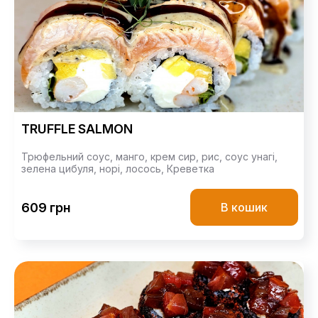
TRUFFLE SALMON
Трюфельний соус,
манго,
крем сир,
рис,
соус унагі,
зелена цибуля,
норі,
лосось,
Креветка
609 грн
В кошик