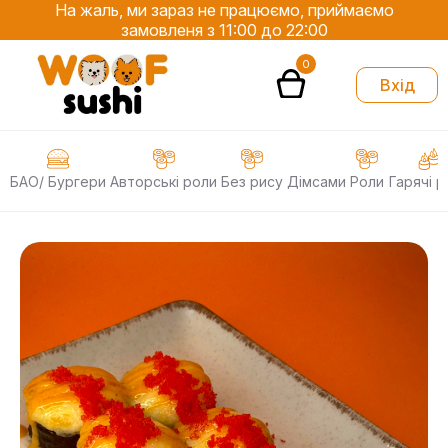
На жаль, ми зараз не працюємо, приймаємо
замовленя з 11:00 до 22:00
0
Вхід
БАО/ Бургери
Авторські роли
Без рису
Дімсами
Роли
Гарячі р