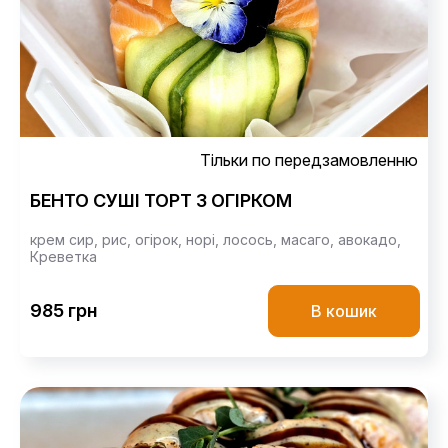
Тільки по передзамовленню
БЕНТО СУШІ ТОРТ З ОГІРКОМ
крем сир,
рис,
огірок,
норі,
лосось,
масаго,
авокадо,
Креветка
985 грн
В кошик