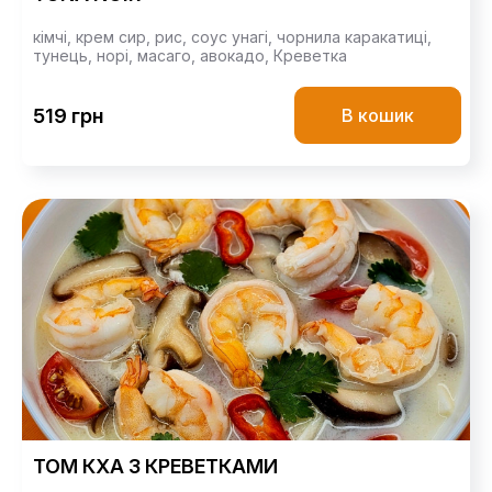
кімчі,
крем сир,
рис,
соус унагі,
чорнила каракатиці,
тунець,
норі,
масаго,
авокадо,
Креветка
519 грн
В кошик
ТОМ КХА З КРЕВЕТКАМИ