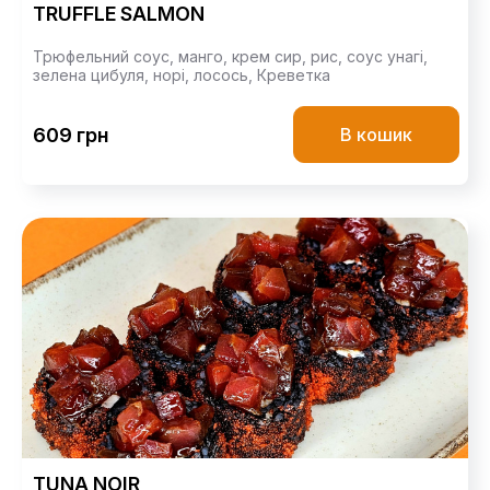
TRUFFLE SALMON
Трюфельний соус,
манго,
крем сир,
рис,
соус унагі,
зелена цибуля,
норі,
лосось,
Креветка
609 грн
В кошик
TUNA NOIR