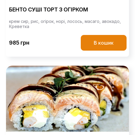
БЕНТО СУШІ ТОРТ З ОГІРКОМ
крем сир,
рис,
огірок,
норі,
лосось,
масаго,
авокадо,
Креветка
985 грн
В кошик