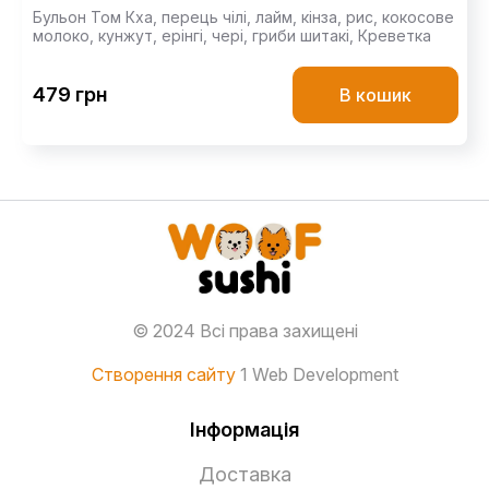
Бульон Том Кха,
перець чілі,
лайм,
кінза,
рис,
кокосове
молоко,
кунжут,
ерінгі,
чері,
гриби шитакі,
Креветка
479 грн
В кошик
© 2024 Всі права захищені
Створення сайту
1 Web Development
Інформація
Доставка