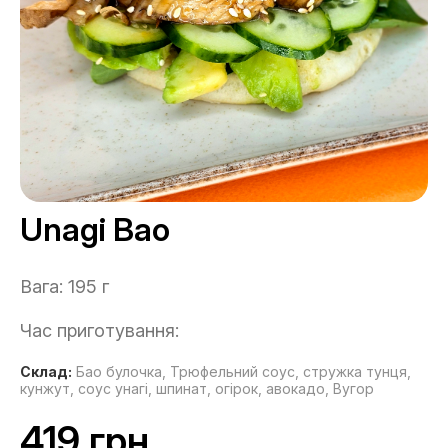
Unagi Bao
Вага: 195 г
Час приготування:
Склад:
Бао булочка,
Трюфельний соус,
стружка тунця,
кунжут,
соус унагі,
шпинат,
огірок,
авокадо,
Вугор
419 грн