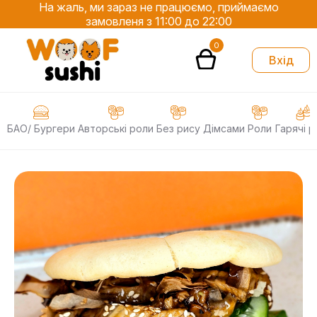
На жаль, ми зараз не працюємо, приймаємо
замовленя з 11:00 до 22:00
0
Вхід
БАО/ Бургери
Авторські роли
Без рису
Дімсами
Роли
Гарячі р