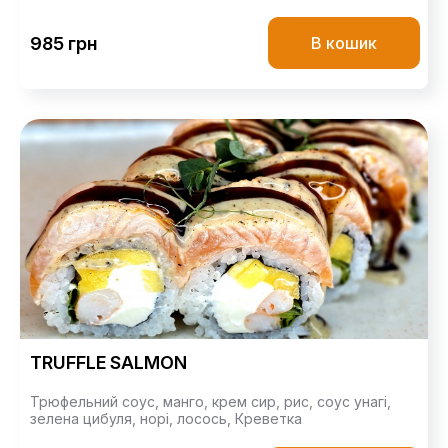
985 грн
В кошик
TRUFFLE SALMON
Трюфельний соус,
манго,
крем сир,
рис,
соус унагі,
зелена цибуля,
норі,
лосось,
Креветка