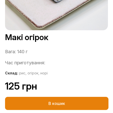
Макі огірок
Вага: 140 г
Час приготування:
Склад:
рис,
огірок,
норі
125 грн
В кошик