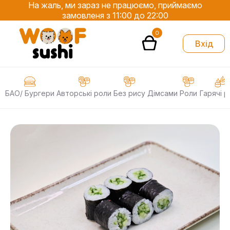
На жаль, ми зараз не працюємо, приймаємо
замовленя з 11:00 до 22:00
0
Вхід
БАО/ Бургери
Авторські роли
Без рису
Дімсами
Роли
Гарячі р