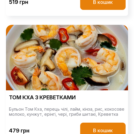
519 грн
В кошик
ТОМ КХА З КРЕВЕТКАМИ
Бульон Том Кха,
перець чілі,
лайм,
кінза,
рис,
кокосове
молоко,
кунжут,
ерінгі,
чері,
гриби шитакі,
Креветка
479 грн
В кошик