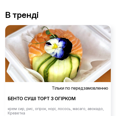
В тренді
Тільки по передзамовленню
БЕНТО СУШІ ТОРТ З ОГІРКОМ
крем сир,
рис,
огірок,
норі,
лосось,
масаго,
авокадо,
Креветка