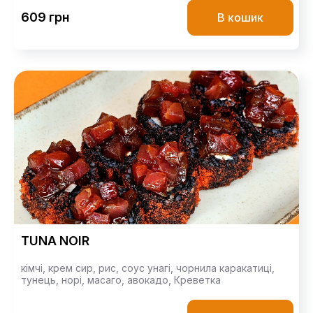
609 грн
В кошик
TUNA NOIR
кімчі,
крем сир,
рис,
соус унагі,
чорнила каракатиці,
тунець,
норі,
масаго,
авокадо,
Креветка