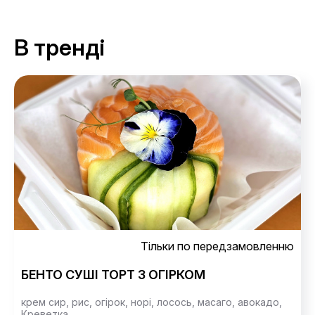
В тренді
Тільки по передзамовленню
БЕНТО СУШІ ТОРТ З ОГІРКОМ
крем сир,
рис,
огірок,
норі,
лосось,
масаго,
авокадо,
Креветка