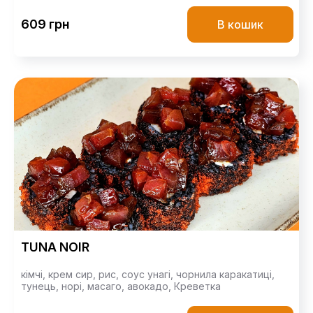
609 грн
В кошик
TUNA NOIR
кімчі,
крем сир,
рис,
соус унагі,
чорнила каракатиці,
тунець,
норі,
масаго,
авокадо,
Креветка