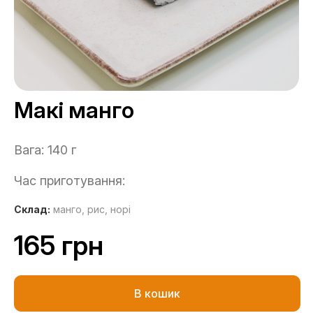
Макі манго
Вага: 140 г
Час приготування:
Склад:
манго,
рис,
норі
165 грн
В кошик