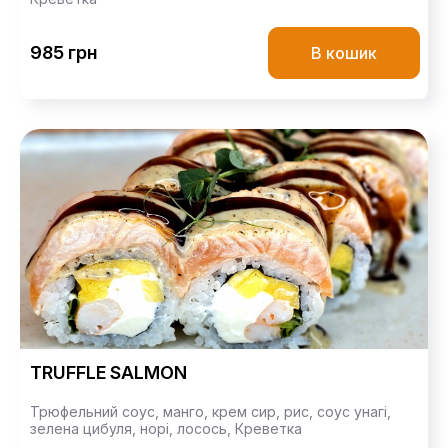
985 грн
В кошик
TRUFFLE SALMON
Трюфельний соус,
манго,
крем сир,
рис,
соус унагі,
зелена цибуля,
норі,
лосось,
Креветка