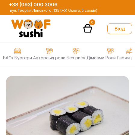
+38 (093) 000 3006
вул. Георгія Липського, 135 (ЖК Омега, 5 секція)
0
Вхід
БАО/ Бургери
Авторські роли
Без рису
Дімсами
Роли
Гарячі р