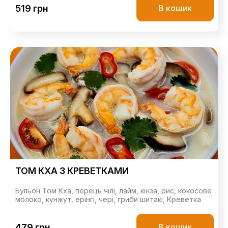
519 грн
В кошик
ТОМ КХА З КРЕВЕТКАМИ
Бульон Том Кха,
перець чілі,
лайм,
кінза,
рис,
кокосове
молоко,
кунжут,
ерінгі,
чері,
гриби шитакі,
Креветка
479 грн
В кошик