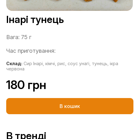
Інарі тунець
Вага: 75 г
Час приготування:
Склад:
Сир Інарі,
кімчі,
рис,
соус унагі,
тунець,
ікра
червона
180 грн
В кошик
В тренді