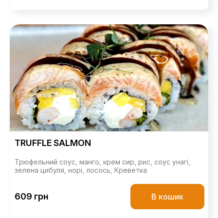
TRUFFLE SALMON
Трюфельний соус,
манго,
крем сир,
рис,
соус унагі,
зелена цибуля,
норі,
лосось,
Креветка
609 грн
В кошик