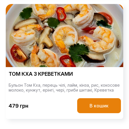
ТОМ КХА З КРЕВЕТКАМИ
Бульон Том Кха,
перець чілі,
лайм,
кінза,
рис,
кокосове
молоко,
кунжут,
ерінгі,
чері,
гриби шитакі,
Креветка
479 грн
В кошик