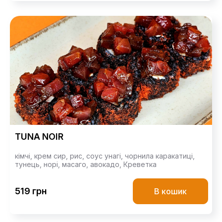
TUNA NOIR
кімчі,
крем сир,
рис,
соус унагі,
чорнила каракатиці,
тунець,
норі,
масаго,
авокадо,
Креветка
519 грн
В кошик