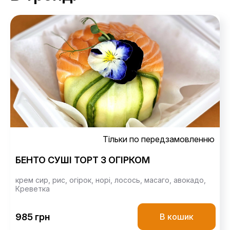
Тільки по передзамовленню
БЕНТО СУШІ ТОРТ З ОГІРКОМ
крем сир,
рис,
огірок,
норі,
лосось,
масаго,
авокадо,
Креветка
985 грн
В кошик