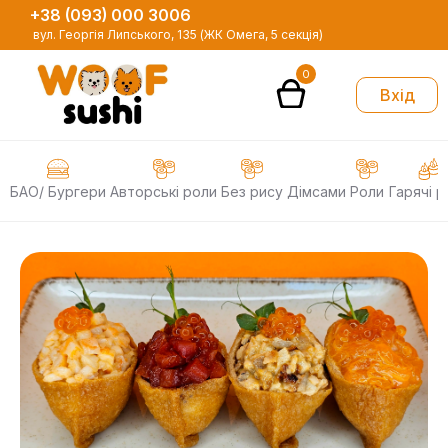
+38 (093) 000 3006
вул. Георгія Липського, 135 (ЖК Омега, 5 секція)
0
Вхід
БАО/ Бургери
Авторські роли
Без рису
Дімсами
Роли
Гарячі р