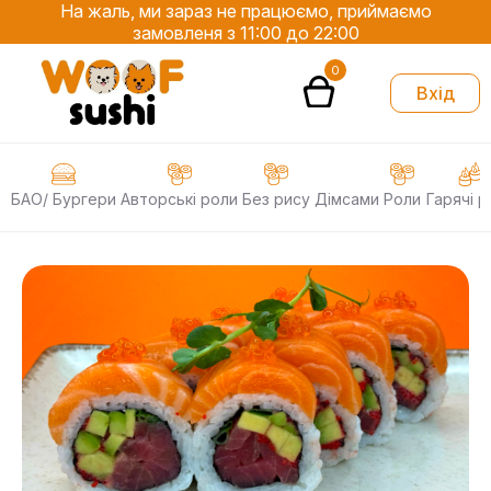
На жаль, ми зараз не працюємо, приймаємо
замовленя з 11:00 до 22:00
0
Вхід
БАО/ Бургери
Авторські роли
Без рису
Дімсами
Роли
Гарячі р