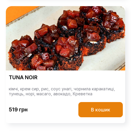
TUNA NOIR
кімчі,
крем сир,
рис,
соус унагі,
чорнила каракатиці,
тунець,
норі,
масаго,
авокадо,
Креветка
519 грн
В кошик