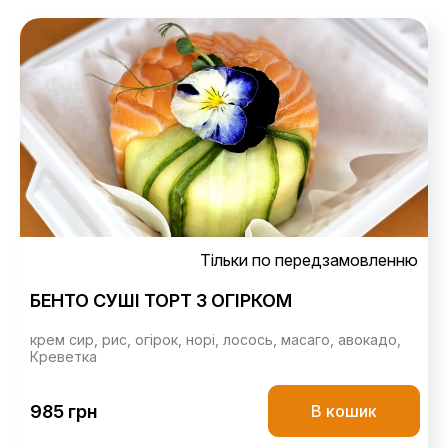
Тільки по передзамовленню
БЕНТО СУШІ ТОРТ З ОГІРКОМ
крем сир,
рис,
огірок,
норі,
лосось,
масаго,
авокадо,
Креветка
985 грн
В кошик