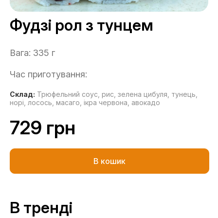
Фудзі рол з тунцем
Вага: 335 г
Час приготування:
Склад:
Трюфельний соус,
рис,
зелена цибуля,
тунець,
норі,
лосось,
масаго,
ікра червона,
авокадо
729 грн
В кошик
В тренді