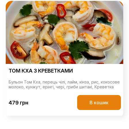
ТОМ КХА З КРЕВЕТКАМИ
Бульон Том Кха,
перець чілі,
лайм,
кінза,
рис,
кокосове
молоко,
кунжут,
ерінгі,
чері,
гриби шитакі,
Креветка
479 грн
В кошик