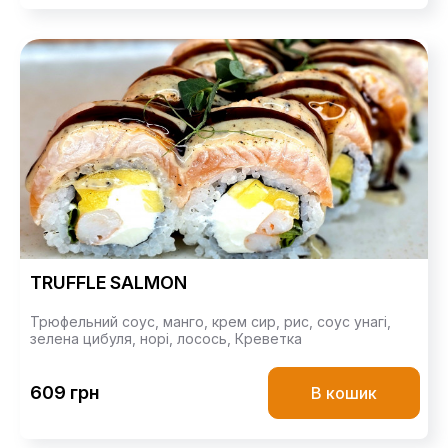
TRUFFLE SALMON
Трюфельний соус,
манго,
крем сир,
рис,
соус унагі,
зелена цибуля,
норі,
лосось,
Креветка
609 грн
В кошик