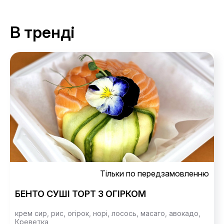
В тренді
Тільки по передзамовленню
БЕНТО СУШІ ТОРТ З ОГІРКОМ
крем сир,
рис,
огірок,
норі,
лосось,
масаго,
авокадо,
Креветка