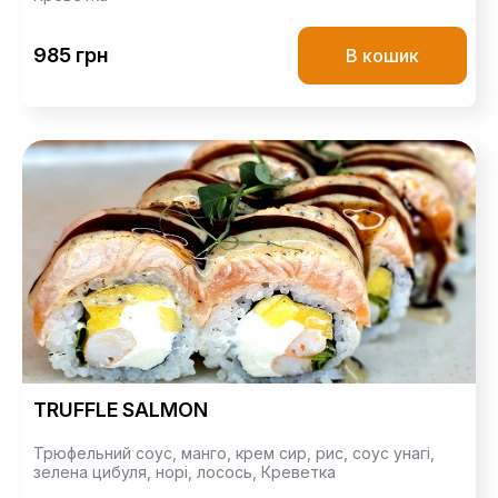
985 грн
В кошик
TRUFFLE SALMON
Трюфельний соус,
манго,
крем сир,
рис,
соус унагі,
зелена цибуля,
норі,
лосось,
Креветка