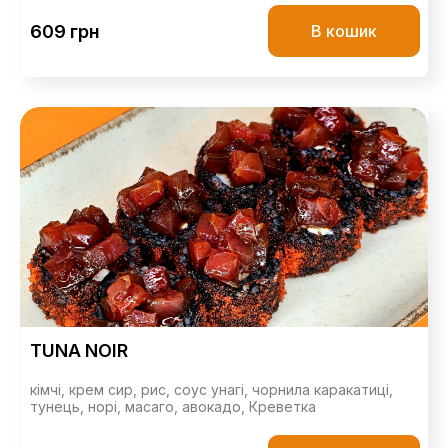
609 грн
В кошик
TUNA NOIR
кімчі,
крем сир,
рис,
соус унагі,
чорнила каракатиці,
тунець,
норі,
масаго,
авокадо,
Креветка