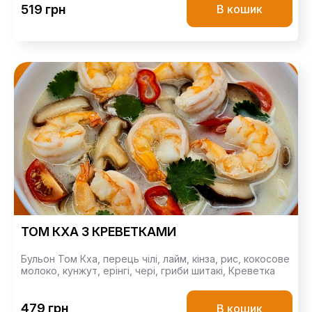
519 грн
В кошик
ТОМ КХА З КРЕВЕТКАМИ
Бульон Том Кха,
перець чілі,
лайм,
кінза,
рис,
кокосове
молоко,
кунжут,
ерінгі,
чері,
гриби шитакі,
Креветка
479 грн
В кошик