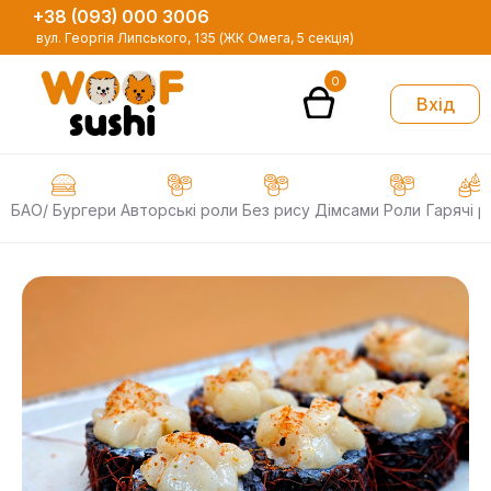
+38 (093) 000 3006
вул. Георгія Липського, 135 (ЖК Омега, 5 секція)
0
Вхід
БАО/ Бургери
Авторські роли
Без рису
Дімсами
Роли
Гарячі р