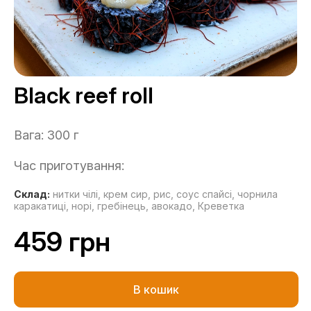
Black reef roll
Вага: 300 г
Час приготування:
Склад:
нитки чілі,
крем сир,
рис,
соус спайсі,
чорнила
каракатиці,
норі,
гребінець,
авокадо,
Креветка
459 грн
В кошик